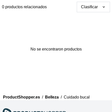
0 productos relacionados
Clasificar
Gracias por tus
No se encontraron productos
comentarios
Nuestro equipo ahora
revisará sus comentarios
antes de publicarlos.
ProductShopper.es
/
Belleza
/
Cuidado bucal