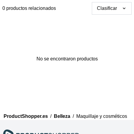
0 productos relacionados
Clasificar
Gracias por tus
No se encontraron productos
comentarios
Nuestro equipo ahora
revisará sus comentarios
antes de publicarlos.
ProductShopper.es
/
Belleza
/
Maquillaje y cosméticos