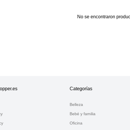
No se encontraron produc
Gracias por tus comentarios
Nuestro equipo ahora revisará sus comentarios antes de pu
opper.es
Categorías
Belleza
cy
Bebé y familia
cy
Oficina