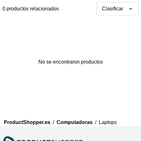
0 productos relacionados
Clasificar
Gracias por tus
No se encontraron productos
comentarios
Nuestro equipo ahora
revisará sus comentarios
antes de publicarlos.
ProductShopper.es
/
Computadoras
/
Laptops